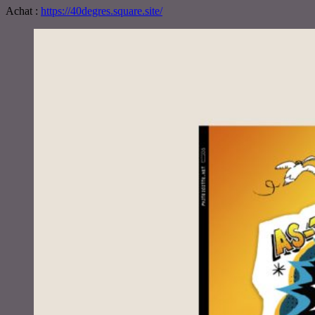
Achat :
https://40degres.square.site/