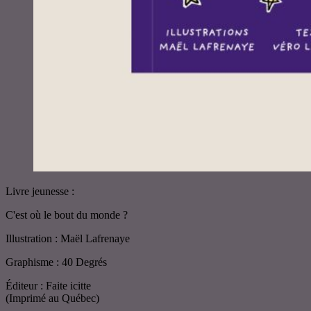
Livre jeunesse :
C'est où le bout du monde ?
Illustration : Maël Lafrenaye
Graphisme : 40 Degrés
Éditeur : Faite icitte
(Imprimé au Québec)