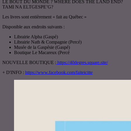
LE BOUT DU MONDE ? WHERE DOES THE LAND END?
TAMI NA ELTGESPE’G?
Les livres sont entièrement « fait au Québec »
Disponible aux endroits suivants :
Librairie Alpha (Gaspé)
Librairie Nath & Compagnie (Percé)
Musée de la Gaspésie (Gaspé)
Boutique Le Macareux (Percé
NOUVELLE BOUTIQUE :
https://40degres.square.site/
+ D'INFO :
https://www.facebook.com/faiteicitte