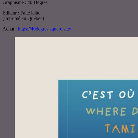
Graphisme : 40 Degrés
Éditeur : Faite icitte
(Imprimé au Québec)
Achat :
https://40degres.square.site/