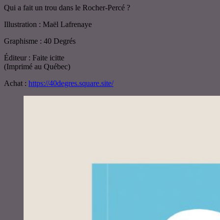
Qui a fait un trou dans le Rocher-Percé ?
Illustration : Maël Lafrenaye
Graphisme : 40 Degrés
Éditeur : Faite icitte
(Imprimé au Québec)
Achat :
https://40degres.square.site/