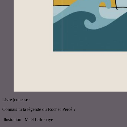
Livre jeunesse :
Connais-tu la légende du Rocher-Percé ?
Illustration : Maël Lafrenaye