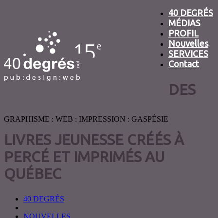
40 DEGRÉS
MÉDIAS
PROFIL
Nouvelles
SERVICES
Contact
DES
GRAPHISME : WEB : IMPRESSION : GASPÉSIE
LIVRES JEUNESSE CRÉÉS À
PERCÉ ET IMPRIMÉS AU
QUÉBEC
40 DEGRÉS
NOUVELLES