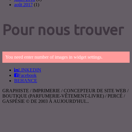
août 2017
(1)
Pour nous trouver
You need enter number of images in widget settings.
LINKEDIN
Facebook
BEHANCE
GRAPHISTE / IMPRIMERIE / CONCEPTEUR DE SITE WEB /
BOUTIQUE (PARFUMERIE-VÊTEMENT-LIVRE) / PERCÉ /
GASPÉSIE © DE 2003 À AUJOURD'HUI...