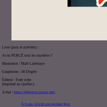
Livre (jeux et activités) :
As-tu PERCÉ tous les mystères ?
Illustration : Maël Lafrenaye
Graphisme : 40 Degrés
Éditeur : Faite icitte
(Imprimé au Québec)
Achat :
https://40degres.square.site/
À 6 ans, il écrit son premier livre